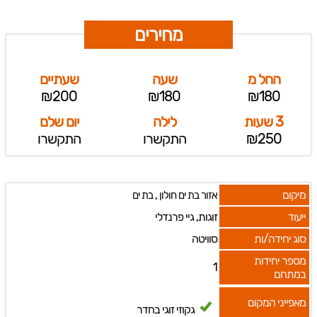
מחירים
החל מ
שעה
שעתיים
₪200
₪180
₪180
3 שעות
לילה
יום שלם
₪250
התקשרו
התקשרו
מיקום
,
אזור בת ים חולון
בת ים
ייעוד
זוגות, גיי פרנדלי
סוג יחידה/ות
סוויטה
מספר יחידות
1
במתחם
מאפייני המקום
גקוזי זוגי בחדר