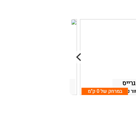
רייס
רומנטי בראש פינה
ור נהריה
במרחק של
0 ק"מ
ראש פינה, אזור צפת
במרחק של
0 ק"מ