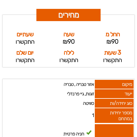
מחירים
החל מ
שעה
שעתיים
₪90
₪90
התקשרו
3 שעות
לילה
יום שלם
התקשרו
התקשרו
התקשרו
מיקום
,
אזור טבריה
טבריה
ייעוד
זוגות, גיי פרנדלי
סוג יחידה/ות
סוויטה
מספר יחידות
1
במתחם
חניה פרטית