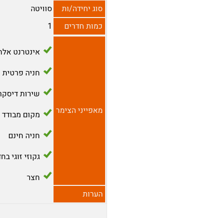
סוג יחידה/ות
סוויטה
כמות חדרים
1
אינטרנט אלח
חניה פרטית
שירות דיסקר
מאפייני הצימר
מקום מבודד
חניה חינם
גקוזי זוגי בח
חצר
הערות