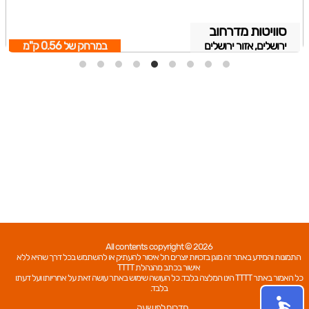
סוויטות מדרחוב
ירושלים, אזור ירושלים
במרחק של
0.56 ק"מ
All contents copyright © 2026
התמונות והמידע באתר זה מוגן בזכויות יוצרים חל איסור להעתיק או להשתמש בכל דרך שהיא ללא
אישור בכתב מהנהלת TTTT
כל האמור באתר TTTT הינו המלצה בלבד. כל העושה שימוש באתר עושה זאת על אחריותו ועל דעתו
בלבד.
חדרים לפי שעה