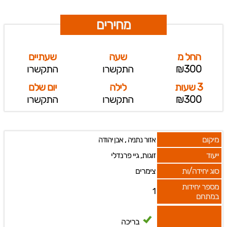
מחירים
החל מ
שעה
שעתיים
₪300
התקשרו
התקשרו
3 שעות
לילה
יום שלם
₪300
התקשרו
התקשרו
מיקום
,
אזור נתניה
אבן יהודה
ייעוד
זוגות, גיי פרנדלי
סוג יחידה/ות
צימרים
מספר יחידות
1
במתחם
בריכה