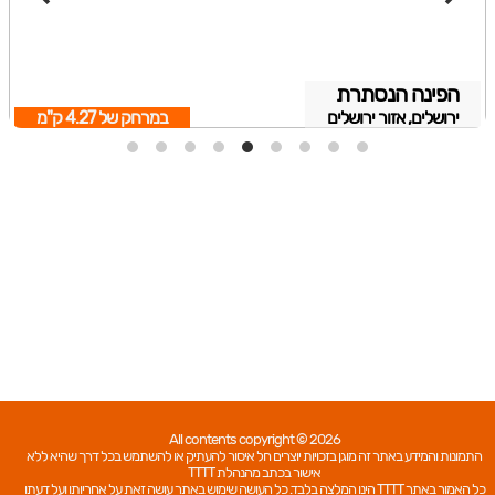
הפינה הנסתרת
ירושלים, אזור ירושלים
במרחק של
4.27 ק"מ
All contents copyright © 2026
התמונות והמידע באתר זה מוגן בזכויות יוצרים חל איסור להעתיק או להשתמש בכל דרך שהיא ללא
אישור בכתב מהנהלת TTTT
כל האמור באתר TTTT הינו המלצה בלבד. כל העושה שימוש באתר עושה זאת על אחריותו ועל דעתו