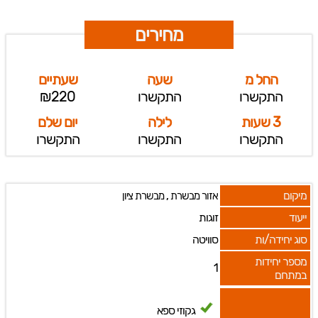
מחירים
החל מ
שעה
שעתיים
התקשרו
התקשרו
₪220
3 שעות
לילה
יום שלם
התקשרו
התקשרו
התקשרו
מיקום
,
אזור מבשרת
מבשרת ציון
ייעוד
זוגות
סוג יחידה/ות
סוויטה
מספר יחידות
1
במתחם
גקוזי ספא